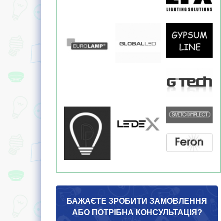
Код товару:
5903139974592
Код товару:
SV451
Артикул:
9745
Світильник діодний 
36S 36W LED 6000K
Люстра Nowodvorski
SPIDER WHITE I 9745
Купити
1 299
грн.
Купити
914
грн.
Швидке
замовлен
Швидке
замовлення
БАЖАЄТЕ ЗРОБИТИ ЗАМОВЛЕННЯ
АБО ПОТРІБНА КОНСУЛЬТАЦІЯ?