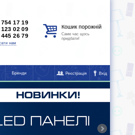
 754 17 19
Кошик порожній
 123 02 09
Саме час щось
 445 26 79
придбати!
сати нам
Бренди
Реєстрація
Вхід