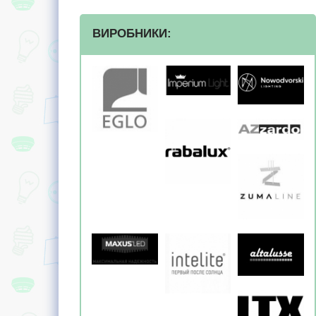
Код товару:
5903139690799
Код товару:
5903139539
Артикул:
6907
Артикул:
5397
ВИРОБНИКИ:
Світильник вуличний
Люстра Nowodvorski
вбудовується
EYE white I zwis M 539
Nowodvorski STEP 6907
Купити
Купити
1 826
1 745
грн.
грн.
Швидке
Швидке
замовлення
замовлен