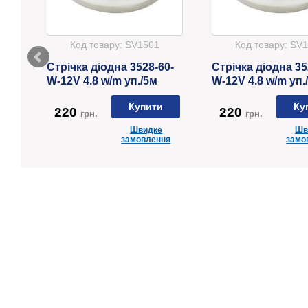
Код товару:
SV1501
Код товару:
SV1
DL
Стрічка діодна 3528-60-
Стрічка діодна 35
W-12V 4.8 w/m уп./5м
W-12V 4.8 w/m уп.
3000K
6000K
Купити
Ку
220
220
грн.
грн.
Швидке
Шв
ня
замовлення
замо