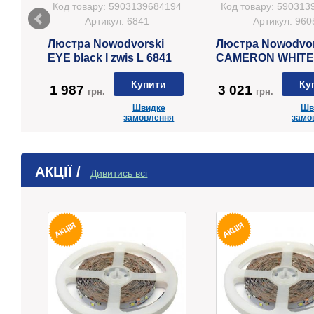
791
Код товару:
5903139684194
Код товару:
590313
Артикул:
6841
Артикул:
960
Люстра Nowodvorski
Люстра Nowodvor
7
EYE black I zwis L 6841
CAMERON WHITE I
Купити
Ку
1 987
3 021
грн.
грн.
Швидке
Шв
ня
замовлення
замо
АКЦІЇ /
Дивитись всі